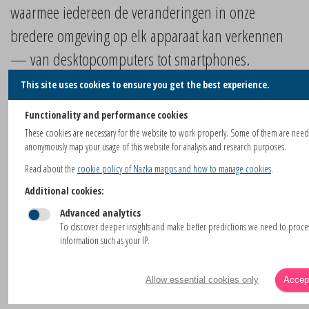
waarmee iedereen de veranderingen in onze
bredere omgeving op elk apparaat kan verkennen
— van desktopcomputers tot smartphones.
This site uses cookies to ensure you get the best experience.
Onze interactieve kaarten en geodata services bieden
Functionality and performance cookies
realtime inzichten in veranderingen over de hele
These cookies are necessary for the website to work properly. Some of them are nee
anonymously map your usage of this website for analysis and research purposes.
wereld. Met deze diensten stellen we gebruikers in
Read about the
cookie policy of Nazka mapps and how to manage cookies
.
staat om op de schaal van bossen, oceanen en
Additional cookies:
complete ecosystemen te denken, en zo een dieper
Advanced analytics
begrip te ontwikkelen van onze plaats binnen deze
To discover deeper insights and make better predictions we need to proc
information such as your IP.
grotere systemen. Ons doel is om hulpmiddelen te
creëren die — door de kloof tussen data en
Allow essential cookies only
Accept
toegankelijkheid te overbruggen — niet alleen vorm