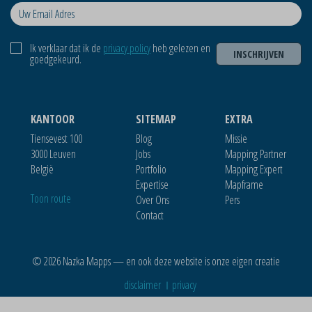
Ik verklaar dat ik de
privacy policy
heb gelezen en
INSCHRIJVEN
goedgekeurd.
KANTOOR
SITEMAP
EXTRA
Tiensevest 100
Blog
Missie
3000 Leuven
Jobs
Mapping Partner
België
Portfolio
Mapping Expert
Expertise
Mapframe
Toon route
Over Ons
Pers
Contact
© 2026 Nazka Mapps — en ook deze website is onze eigen creatie
disclaimer
privacy