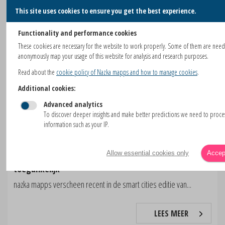
This site uses cookies to ensure you get the best experience.
LEES MEER
Functionality and performance cookies
These cookies are necessary for the website to work properly. Some of them are nee
anonymously map your usage of this website for analysis and research purposes.
Read about the
cookie policy of Nazka mapps and how to manage cookies
.
Additional cookies:
Advanced analytics
To discover deeper insights and make better predictions we need to proc
information such as your IP.
Allow essential cookies only
Accept
Locatiegebaseerde informatie wordt beter
toegankelijk
nazka mapps verscheen recent in de smart cities editie van...
LEES MEER