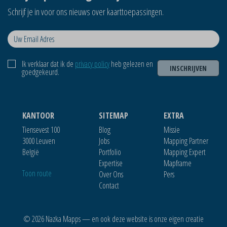
Schrijf je in voor ons nieuws over kaarttoepassingen.
Ik verklaar dat ik de
privacy policy
heb gelezen en
INSCHRIJVEN
goedgekeurd.
KANTOOR
SITEMAP
EXTRA
Tiensevest 100
Blog
Missie
3000 Leuven
Jobs
Mapping Partner
België
Portfolio
Mapping Expert
Expertise
Mapframe
Toon route
Over Ons
Pers
Contact
© 2026 Nazka Mapps — en ook deze website is onze eigen creatie