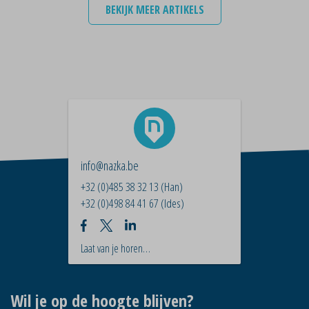
BEKIJK MEER ARTIKELS
info@nazka.be
+32 (0)485 38 32 13
(Han)
+32 (0)498 84 41 67
(Ides)
Laat van je horen…
Wil je op de hoogte blijven?