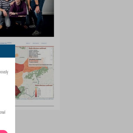
mously
onal