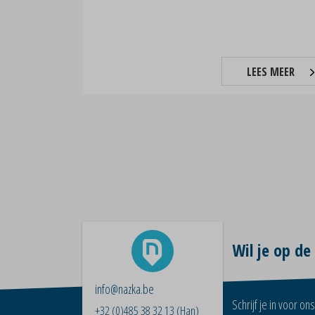
LEES MEER
Wil je op de
info@nazka.be
Schrijf je in voor o
+32 (0)485 38 32 13
(Han)