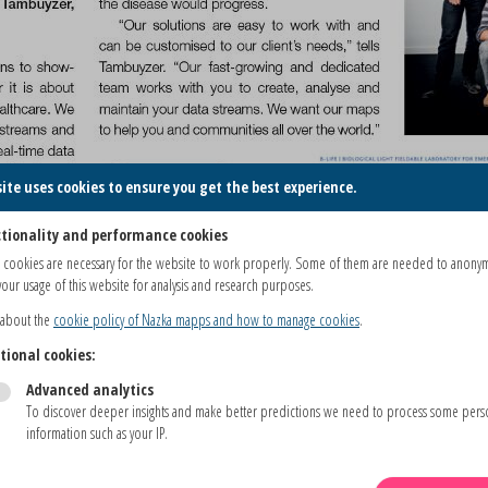
site uses cookies to ensure you get the best experience.
tionality and performance cookies
 cookies are necessary for the website to work properly. Some of them are needed to anony
our usage of this website for analysis and research purposes.
 about the
cookie policy of Nazka mapps and how to manage cookies
.
tional cookies:
Advanced analytics
To discover deeper insights and make better predictions we need to process some pers
information such as your IP.
BEKIJK HET PROJECT