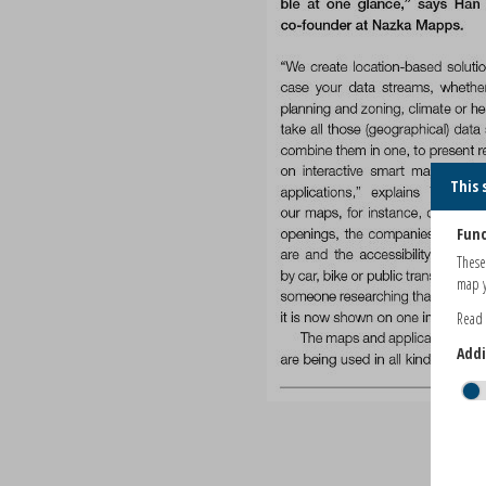
This 
Func
These
map y
Read
Addi