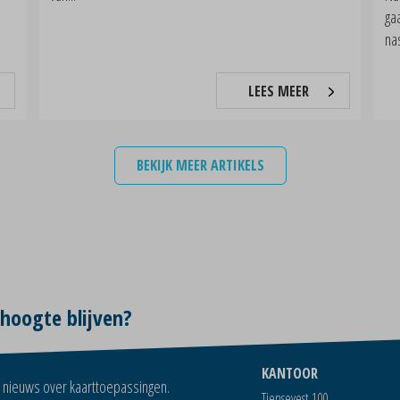
ga
na
LEES MEER
BEKIJK MEER ARTIKELS
 hoogte blijven?
KANTOOR
ns nieuws over kaarttoepassingen.
Tiensevest 100