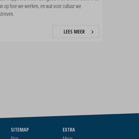
an op hoe we werken, en wat voor cultuur we
streven.
LEES MEER
SITEMAP
EXTRA
Blog
Missie