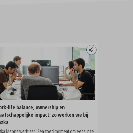
rk-life balance, ownership en
atschappelijke impact: zo werken we bij
azka
zka Mapps werft aan. Een goed moment om eens in te