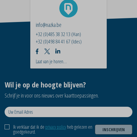
info@nazka.be
+32 (0)485 38 32 13
(Han)
+32 (0)498 84 41 67
(Ides)
Laat van je horen…
Wil je op de hoogte blijven?
Schrijf je in voor ons nieuws over kaarttoepassingen.
Ik verklaar dat ik de
privacy policy
heb gelezen en
INSCHRIJVEN
goedgekeurd.