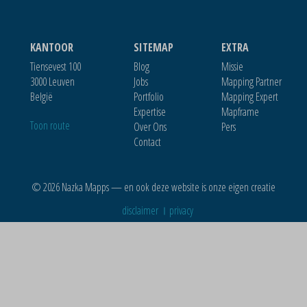
KANTOOR
SITEMAP
EXTRA
Tiensevest 100
Blog
Missie
3000 Leuven
Jobs
Mapping Partner
België
Portfolio
Mapping Expert
Expertise
Mapframe
Toon route
Over Ons
Pers
Contact
© 2026 Nazka Mapps — en ook deze website is onze eigen creatie
disclaimer
privacy