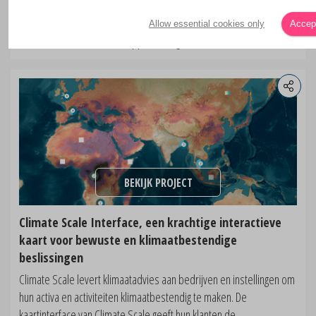
De Global Land Cover Viewer is ontwikkeld door nazka voor de
Vlaamse Instelling voor Technologisch Onderzoek (VITO) en stelt
Allow essential cookies only
Accept
beleidsmakers, wetenschappers, burgers en media in...
BEKIJK PROJECT
Climate Scale Interface, een krachtige interactieve
kaart voor bewuste en klimaatbestendige
beslissingen
Climate Scale levert klimaatadvies aan bedrijven en instellingen om
hun activa en activiteiten klimaatbestendig te maken. De
kaartinterface van Climate Scale geeft hun klanten de...